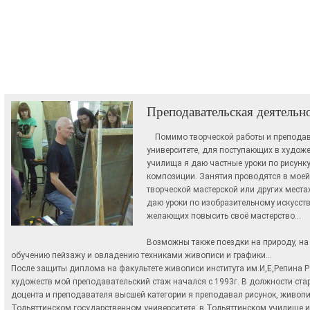
Преподавательская деятельн
Помимо творческой работы и преподав
университете, для поступающих в худож
училища я даю частные уроки по рисунку
композиции. Занятия проводятся в моей
творческой мастерской или других местах
даю уроки по изобразительному искусст
желающих повысить своё мастерство…
Возможны также поездки на природу, на
обучению пейзажу и овладению техниками живописи и графики…
После защиты диплома на факультете живописи института им.И,Е,Репина 
художеств мой преподавательский стаж начался с 1993г. В должности ста
доцента и преподавателя высшей категории я преподавал рисунок, живоп
Тольяттинском государственном университете, в Тольяттинском училище ис