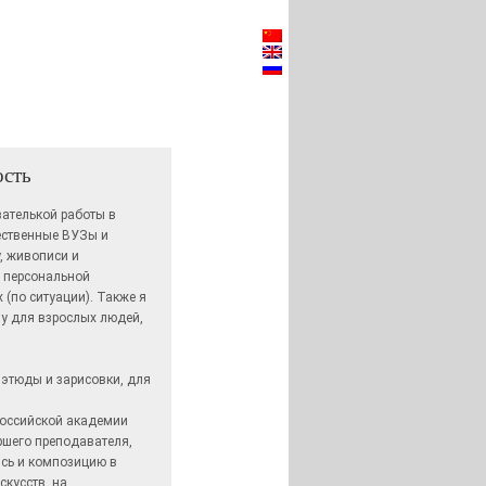
ость
ателькой работы в
ественные ВУЗы и
, живописи и
 персональной
 (по ситуации). Также я
ву для взрослых людей,
 этюды и зарисовки, для
Российской академии
ршего преподавателя,
ись и композицию в
кусств, на