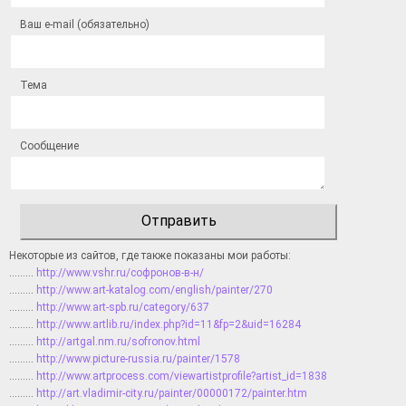
Ваш e-mail (обязательно)
Тема
Сообщение
Некоторые из сайтов, где также показаны мои работы:
………
http://www.vshr.ru/софронов-в-н/
………
http://www.art-katalog.com/english/painter/270
………
http://www.art-spb.ru/category/637
………
http://www.artlib.ru/index.php?id=11&fp=2&uid=16284
………
http://artgal.nm.ru/sofronov.html
………
http://www.picture-russia.ru/painter/1578
………
http://www.artprocess.com/viewartistprofile?artist_id=1838
………
http://art.vladimir-city.ru/painter/00000172/painter.htm