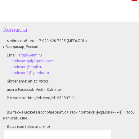
Контакты
мобильный тел.: +7 920 620 7205 (МЕГАФОН)
г.Владимир, Россия
Email:
artgal@nm.ru
………
todayartgal@gmail.com
………
todayart@mail.ru
………
todayart1@yandex.ru
Skypename: artist1victor
имя в Facebook: Victor Sofronov
В Контакте: http://vk.com/id195950719
.
Вы также можете воспользоваться этой почтовой формой (ниже), чтобы
написать мне.
Ваше имя (обязательно)