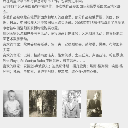
后在陶里亚蒂市和符拉基米尔市工作，也曾到过中国。
从1993年起从事绘画教学和创作，多次携作品参加国际和俄罗斯国家及地区展
会。
多数作品被收藏在俄罗斯国家和地方的画廊里，部分作品被俄罗斯，美国，欧
洲，日本，中国和澳大利亚等国私人购买收藏。2005年有15部作品战胜了众多竞
争者被中国洛阳国家博物馆购买收藏。
组织画家远游和户外写生活动，承接油画订制业务；艺术创意活动；世界各地绘
画艺术教学活动。
喜欢的作家：陀思妥耶夫斯基，契可夫，安德烈耶夫，赫尔曼，黑塞，布尔加科
夫等
喜欢的音乐：巴赫，拉赫玛尼诺夫，維索茨基，舍夫丘克，卢西亚诺，帕瓦罗迪,
Pink Floyd, Sri Santya Baba,中国音乐，教堂音乐。。。
喜欢的画家：安德烈•卢波寥夫；迪奥尼休斯；揚凡愛克；埃爾•格列柯；埃爾•格
列柯；梵高，毕加索，莫迪里阿尼，夏加尔，维克多•波布克夫。
.