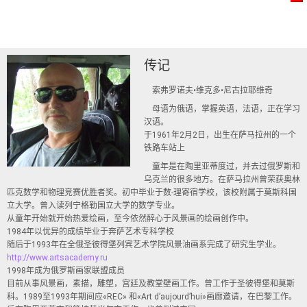
传记
索弗罗诺夫•维克多•尼古拉耶维奇
母语为俄语，掌握英语，法语，正在学习
汉语。
于1961年2月2日，出生在萨马拉州的一个
铁路车站上
童年是在陶里亚蒂度过，并去过俄罗斯和
乌克兰的很多地方。在萨马拉州曾荣获奥林
匹克数学和物理竞赛优胜者奖。初中毕业于数-理寄宿学校，该校附属于莫斯科国
立大学。曾入读列宁格勒国立大学的数学专业。
从童年开始就开始热爱绘画，至今依然醉心于风景画的绘画创作中。
1984年以优异的成绩毕业于奔萨艺术专科学校
随后于1993年在全俄圣彼得堡列宾艺术学院风景油画系完成了研究生学业。
http://www.artsacademy.ru
1998年成为俄罗斯画家联盟成员
目前从事风景画，素描，雕塑，宫廷及教堂壁画工作。曾工作于圣彼得堡和莫斯
科。1989至1993年期间应«REC» 和«Art d’aujourd’hui»画廊邀请，在巴黎工作。